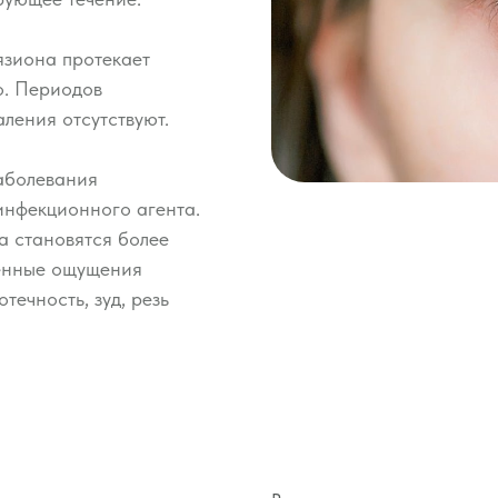
язиона протекает
о. Периодов
ления отсутствуют.
заболевания
инфекционного агента.
а становятся более
ненные ощущения
течность, зуд, резь