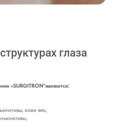
структурах глаза
нию «SURGITRON"являются:
юнктивы, кожи век,
онъюнктивы,