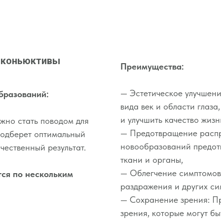
 коньюктивы
Преимущества:
— Эстетическое улучшен
бразований:
вида век и области глаза
и улучшить качество жизн
жно стать поводом для
— Предотвращение распр
подберет оптимальный
новообразований предот
чественный результат.
ткани и органы,
— Облегчение симптомов:
тся по нескольким
раздражения и других си
— Сохранение зрения: П
зрения, которые могут б