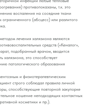
 вторичной инфекции любые тепловые
огревания) противопоказаны, т.к. это
анению воспаления на соседние ткани
 ограниченного (абсцесс) или разлитого
ка.
методом лечения халязиона являются
ротивовоспалительных средств («Кеналог»,
парат, подобранный врачом, вводится
ь халязиона, это способствует
нию патологического образования
ентозным и физиотерапевтическим
ациент строго соблюдал правила личной
оры, способствующие повторной закупорке
ительное ношение неподходящих контактных
ративной косметики и пр.).