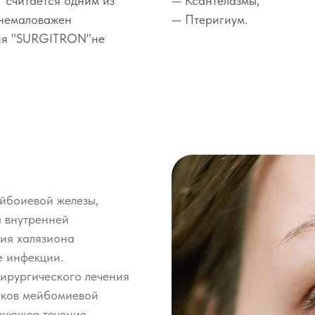
считается одним из
— Ксантелазмы,
 немаловажен
— Птеригиум.
ния "SURGITRON"не
йбоиевой железы,
 внутренней
тия халязиона
е инфекции.
хирургического лечения
токов мейбомиевой
рующее течение.