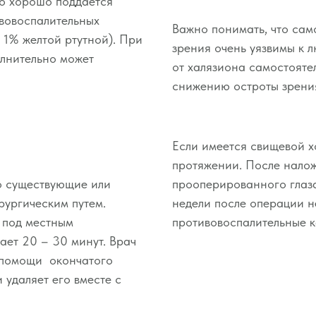
о хорошо поддается
вовоспалительных
Важно понимать, что сам
 1% желтой ртутной). При
зрения очень уязвимы к 
олнительно может
от халязиона самостоятел
снижению остроты зрения
Если имеется свищевой х
протяжении. После налож
о существующие или
прооперированного глаза
рургическим путем.
недели после операции н
 под местным
противовоспалительные к
ает 20 – 30 минут. Врач
и помощи окончатого
 удаляет его вместе с