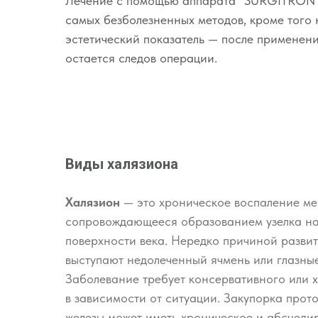
Лечение с помощью аппарата "SURGITRON" 
самых безболезненных методов, кроме того
эстетический показатель — после примене
остается следов операции.
Виды халязиона
Халязион
— это хроническое воспаление ме
сопровождающееся образованием узелка на
поверхности века. Нередко причиной разви
выступают недолеченный ячмень или глазны
Заболевание требует консервативного или 
в зависимости от ситуации. Закупорка про
железы может иметь хроническое и абсцеди