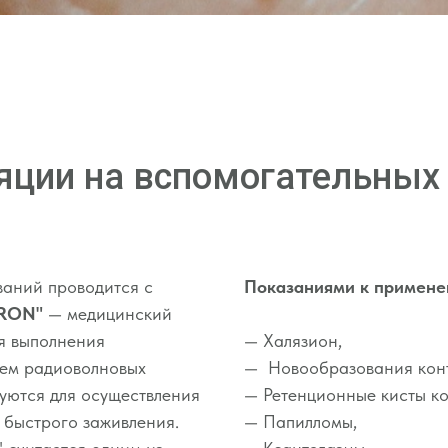
яции на вспомогательных 
ваний проводится с
Показаниями к примене
TRON"
— медицинский
я выполнения
— Халязион,
ием радиоволновых
— Новообразования конъ
зуются для осуществления
— Ретенционные кисты к
х быстрого заживления.
— Папилломы,