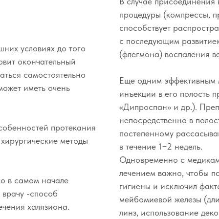
В случае присоединения
процедуры (компрессы, пр
способствует распростр
с последующим развитием
шних условиях до того
(флегмона) воспаления ве
овит окончательный
таться самостоятельно
Еще одним эффективным 
может иметь очень
инъекции в его полость п
«Дипроспан» и др.). Пре
непосредственно в полост
особенностей протекания
постепенному рассасыва
 хирургические методы
в течение 1−2 недель.
Одновременно с медикам
лечением важно, чтобы п
о в самом начале
гигиены и исключил факт
 врачу -способ
мейбомиевой железы (дл
ечения халязиона.
линз, использование деко